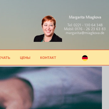
Margarita Miagkova
Tel:
0221 - 130 64 348
Mobil:
0176 - 26 23 63 83
margarita@miagkova.de
ЕЧАТЬ
ЦЕНЫ
КОНТАКТ