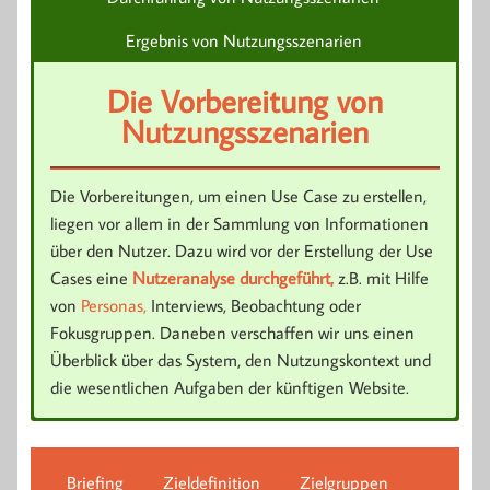
Ergebnis von Nutzungsszenarien
Die Vorbereitung von
Nutzungsszenarien
Die Vorbereitungen, um einen Use Case zu erstellen,
liegen vor allem in der Sammlung von Informationen
über den Nutzer. Dazu wird vor der Erstellung der Use
Cases eine
Nutzeranalyse durchgeführt,
z.B. mit Hilfe
von
Personas,
Interviews, Beobachtung oder
Fokusgruppen. Daneben verschaffen wir uns einen
Überblick über das System, den Nutzungskontext und
die wesentlichen Aufgaben der künftigen Website.
Ergebnis von Nutzungsszenarien
Durchführung von
Nutzungsszenarien
Briefing
Zieldefinition
Zielgruppen