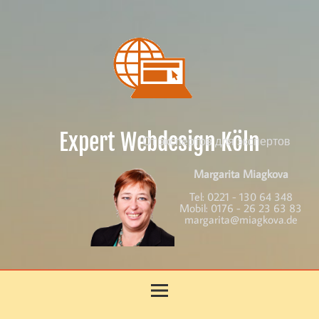
Skip
to
content
Expert Webdesign Köln
От экспертов для экспертов
Margarita Miagkova
Tel:
0221 - 130 64 348
Mobil:
0176 - 26 23 63 83
margarita@miagkova.de