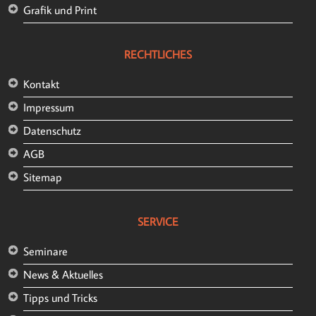
Grafik und Print
man später zu stark von einem anfangs festgelegten
Layout abweichen muss und die Seiten dann zu
inkonsistent werden. Schließlich soll sich der Nutzer später
RECHTLICHES
nach jedem Klick sofort zurechtfinden.
Kontakt
Impressum
Datenschutz
AGB
Sitemap
SERVICE
Seminare
News & Aktuelles
Tipps und Tricks