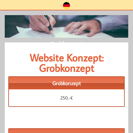
Grobkonzept
Website Konzept:
Grobkonzept
Grobkonzept
250,-€