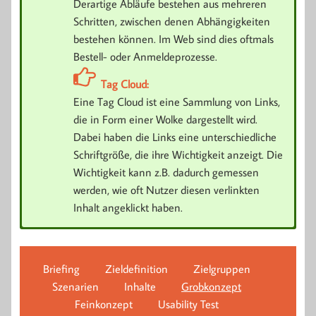
Derartige Abläufe bestehen aus mehreren
Schritten, zwischen denen Abhängigkeiten
bestehen können. Im Web sind dies oftmals
Bestell- oder Anmeldeprozesse.
Tag Cloud:
Eine Tag Cloud ist eine Sammlung von Links,
die in Form einer Wolke dargestellt wird.
Dabei haben die Links eine unterschiedliche
Schriftgröße, die ihre Wichtigkeit anzeigt. Die
Wichtigkeit kann z.B. dadurch gemessen
werden, wie oft Nutzer diesen verlinkten
Inhalt angeklickt haben.
Design entwickeln
Wireframes
Briefing
Zieldefinition
Zielgruppen
Sind die Wireframes finalisiert, kann die „Schminke“
Szenarien
Inhalte
Grobkonzept
Den Plan der künftigen Website skizzieren wir anhand
draufgelegt werden. Mögliche Vorgaben, was Farben oder
Feinkonzept
Usability Test
einer schematischen Darstellung. Hier wird über